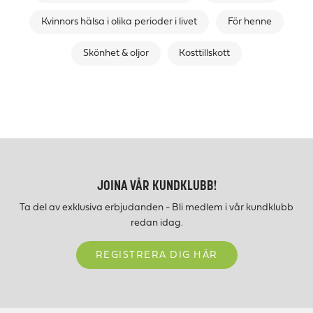
Kvinnors hälsa i olika perioder i livet
För henne
Skönhet & oljor
Kosttillskott
JOINA VÅR KUNDKLUBB!
Ta del av exklusiva erbjudanden - Bli medlem i vår kundklubb
redan idag.
REGISTRERA DIG HÄR