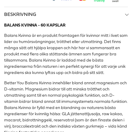
BESKRIVNING
BALANS KVINNA - 60 KAPSLAR
Balans Kvinna är en produkt framtagen för kvinnor mitt i livet som
lider av humörsvängningar, trötthet eller utmattning.
Det finns
många sätt att hjälpa kroppen och här har vi sammansatt en
produkt med flera olika stöttande ämnen som fungerar bra
tillsammans. Balans Kvinna är laddad med de bästa
ingredienserna från naturen i en perfekt synergi för att varje unik
ingrediens ska kunna lyftas upp och bidra på sitt sätt.
Better You Balans Kvinna innehåller bland annat magnesium och
D-vitamin. Magnesium bidrar till att minska trötthet och
utmattning samt till en normal psykologisk funktion, och D-
vitamin bidrar bland annat till immunsystemets normala funktion.
Balans Kvinna är fylld med en blandning av naturens bästa
ingredienser för kvinnlig hälsa: GLA jättenattljusolja, raw kakao,
macarot, bidrottninggelé, reservatrol (som är den finaste delen i
vin), broccoliextrakt och den indiska växten gurkmeja – vida känd