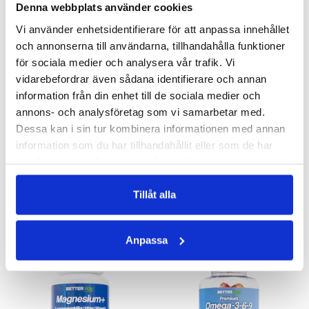
Denna webbplats använder cookies
Vi använder enhetsidentifierare för att anpassa innehållet
och annonserna till användarna, tillhandahålla funktioner
för sociala medier och analysera vår trafik. Vi
vidarebefordrar även sådana identifierare och annan
information från din enhet till de sociala medier och
annons- och analysföretag som vi samarbetar med.
KOLLAGEN
MULTIVITAMIN MAN
Dessa kan i sin tur kombinera informationen med annan
Bra för hud & leder
Heltäckande spektrum med vitaminer & mineraler för män
information som du har tillhandahållit eller som de har
279 kr
207 kr
349 kr
samlat in när du har använt deras tjänster.
LÄGG I VARUKORGEN
LÄGG I VARUKORGEN
Tillåt alla
ANDRA KÖPTE
Anpassa