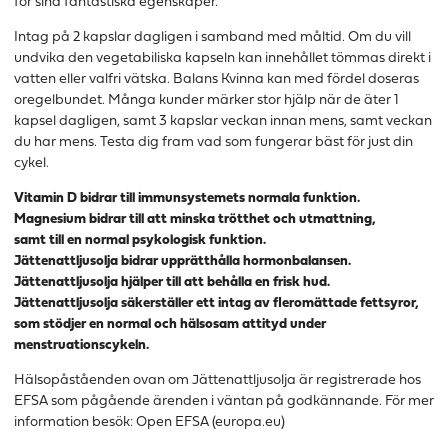
för sina fantastiska egenskaper.
Intag på 2 kapslar dagligen i samband med måltid. Om du vill
undvika den vegetabiliska kapseln kan innehållet tömmas direkt i
vatten eller valfri vätska. Balans Kvinna kan med fördel doseras
oregelbundet. Många kunder märker stor hjälp när de äter 1
kapsel dagligen, samt 3 kapslar veckan innan mens, samt veckan
du har mens. Testa dig fram vad som fungerar bäst för just din
cykel.
Vitamin D bidrar till immunsystemets normala funktion.
Magnesium bidrar till att minska trötthet och utmattning,
samt till en normal psykologisk funktion.
Jättenattljusolja bidrar upprätthålla hormonbalansen.
Jättenattljusolja hjälper till att behålla en frisk hud.
Jättenattljusolja säkerställer ett intag av fleromättade fettsyror,
som stödjer en normal och hälsosam attityd under
menstruationscykeln.
Hälsopåståenden ovan om Jättenattljusolja är registrerade hos
EFSA som pågående ärenden i väntan på godkännande. För mer
information besök:
Open EFSA (europa.eu)