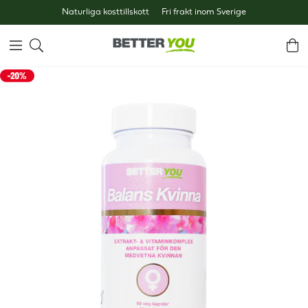
Naturliga kosttillskott
Fri frakt inom Sverige