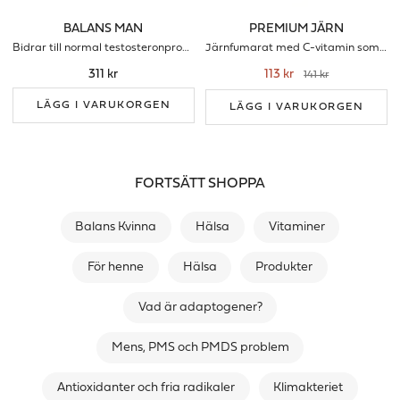
BALANS MAN
PREMIUM JÄRN
Bidrar till normal testosteronproduktion, energi och lust
Järnfumarat med C-vitamin som förbrättrar upptaget
311 kr
113 kr
141 kr
LÄGG I VARUKORGEN
LÄGG I VARUKORGEN
FORTSÄTT SHOPPA
Balans Kvinna
Hälsa
Vitaminer
För henne
Hälsa
Produkter
Vad är adaptogener?
Mens, PMS och PMDS problem
Antioxidanter och fria radikaler
Klimakteriet