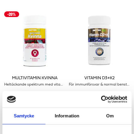
MULTIVITAMIN KVINNA
VITAMIN D3+K2
Heltäckande spektrum med vitaminer & mineraler för kvinnor
För immunförsvar & normal benstomme
166 kr
255 kr
207 kr
LÄGG I VARUKORGEN
LÄGG I VARUKORGEN
Samtycke
Information
Om