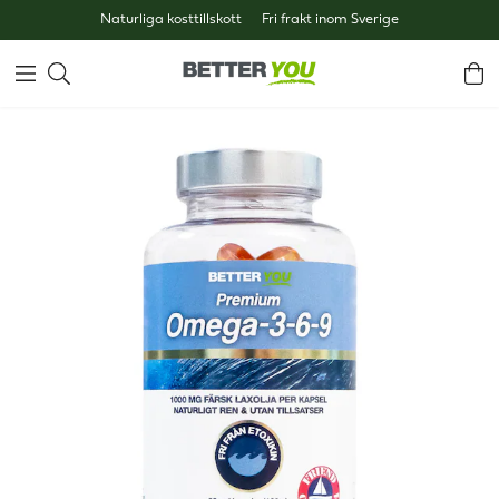
Naturliga kosttillskott
Fri frakt inom Sverige