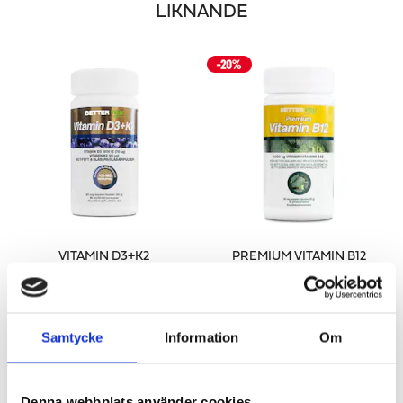
LIKNANDE
VITAMIN D3+K2
PREMIUM VITAMIN B12
För immunförsvar & normal benstomme
Bidrar till minskad trötthet & utmattning
255 kr
188 kr
LÄGG I VARUKORGEN
LÄGG I VARUKORGEN
Samtycke
Information
Om
Denna webbplats använder cookies