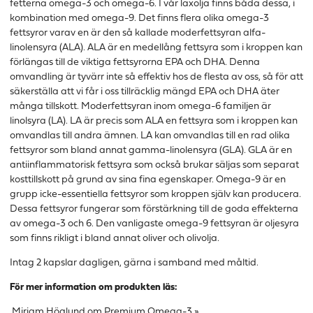
fetterna omega-3 och omega-6. I vår laxolja finns båda dessa, i
kombination med omega-9. Det finns flera olika omega-3
fettsyror varav en är den så kallade moderfettsyran alfa-
linolensyra (ALA). ALA är en medellång fettsyra som i kroppen kan
förlängas till de viktiga fettsyrorna EPA och DHA. Denna
omvandling är tyvärr inte så effektiv hos de flesta av oss, så för att
säkerställa att vi får i oss tillräcklig mängd EPA och DHA äter
många tillskott. Moderfettsyran inom omega-6 familjen är
linolsyra (LA). LA är precis som ALA en fettsyra som i kroppen kan
omvandlas till andra ämnen. LA kan omvandlas till en rad olika
fettsyror som bland annat gamma-linolensyra (GLA). GLA är en
antiinflammatorisk fettsyra som också brukar säljas som separat
kosttillskott på grund av sina fina egenskaper. Omega-9 är en
grupp icke-essentiella fettsyror som kroppen själv kan producera.
Dessa fettsyror fungerar som förstärkning till de goda effekterna
av omega-3 och 6. Den vanligaste omega-9 fettsyran är oljesyra
som finns rikligt i bland annat oliver och olivolja.
Intag 2 kapslar dagligen, gärna i samband med måltid.
För mer information om produkten läs:
Miriam Höglund om Premium Omega-3 »