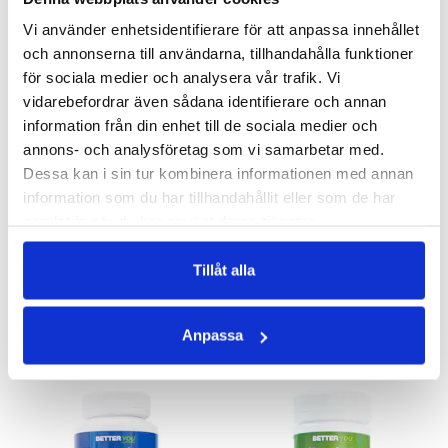
Vi använder enhetsidentifierare för att anpassa innehållet
och annonserna till användarna, tillhandahålla funktioner
för sociala medier och analysera vår trafik. Vi
vidarebefordrar även sådana identifierare och annan
information från din enhet till de sociala medier och
annons- och analysföretag som vi samarbetar med.
Dessa kan i sin tur kombinera informationen med annan
TAURIN
Q10 200 MG
information som du har tillhandahållit eller som de har
90 kapslar
Upprätthåller och bidrar till bra energinivå
samlat in när du har använt deras tjänster.
236 kr
378 kr
Tillåt alla
LÄGG I VARUKORGEN
LÄGG I VARUKORGEN
ANDRA KÖPTE
Anpassa