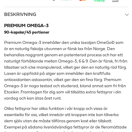
BESKRIVNING
PREMIUM OMEGA-3
90-kapslar/45 portioner
Premium Omega-3 innehåller den unika laxoljan OmeGo© som
är en naturlig fiskolja utvunnen ur färsk lax från Norge. Den
behandlas noggrant genom en patenterad process och har ett
naturligt förhållande mellan Omega-3, 6 & 9. Den är färsk, fri från
tillsatser och icke manipulerad, vilket ger den en naturlig röd färg.
Laxen är uppfödd på alger som innehåller den kraftfulla
antioxidanten astaxantin, vilket ger den sin fina färg. Premium
Omega-3 är noga testad och studerad, bland annat som fri från
Etoxikin. Framtagen för dig som vill tillsätta extra fettsyror i din
vardag och kan ätas året runt.
Olika fettsyror har olika funktion i vår kropp och vissa är
essentiella för oss, vilket innebär att kroppen inte kan tillverka
dem själv utan de måste tillföras genom kost eller tillskott.
Exempel på sådana livsnödvändiga fettsyror är de fleromättade