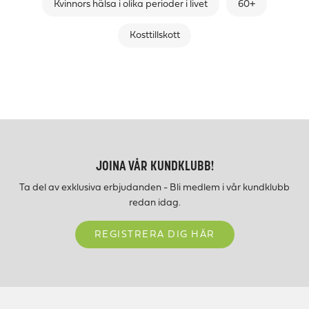
Kvinnors hälsa i olika perioder i livet
60+
Kosttillskott
JOINA VÅR KUNDKLUBB!
Ta del av exklusiva erbjudanden - Bli medlem i vår kundklubb
redan idag.
REGISTRERA DIG HÄR