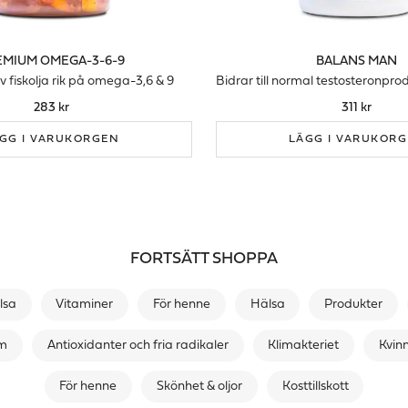
EMIUM OMEGA-3-6-9
BALANS MAN
v fiskolja rik på omega-3,6 & 9
283 kr
311 kr
GG I VARUKORGEN
LÄGG I VARUKOR
FORTSÄTT SHOPPA
lsa
Vitaminer
För henne
Hälsa
Produkter
em
Antioxidanter och fria radikaler
Klimakteriet
Kvinn
För henne
Skönhet & oljor
Kosttillskott