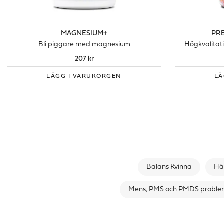
MAGNESIUM+
PR
Bli piggare med magnesium
Högkvalitati
207 kr
LÄGG I VARUKORGEN
LÄ
Balans Kvinna
Hä
Mens, PMS och PMDS probl