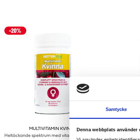
Samtycke
MULTIVITAMIN KVINNA
Denna webbplats använder 
Heltäckande spektrum med vitaminer & mineraler för kvinnor
För immun
Vi använder enhetsidentifierar