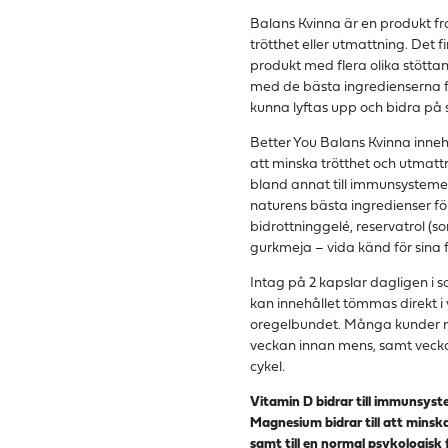
Balans Kvinna är en produkt fr
trötthet eller utmattning.
Det f
produkt med flera olika stött
med de bästa ingredienserna frå
kunna lyftas upp och bidra på si
Better You Balans Kvinna inne
att minska trötthet och utmattn
bland annat till immunsystemet
naturens bästa ingredienser för
bidrottninggelé, reservatrol (so
gurkmeja – vida känd för sina
Intag på 2 kapslar dagligen i
kan innehållet tömmas direkt i 
oregelbundet. Många kunder mär
veckan innan mens, samt vecka
cykel.
Vitamin D bidrar till immunsys
Magnesium bidrar till att minsk
samt till en normal psykologisk 