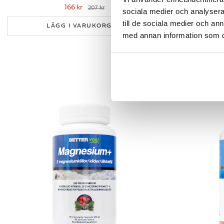
166 kr
207 kr
sociala medier och analysera 
till de sociala medier och a
LÄ
LÄGG I VARUKORGEN
med annan information som du 