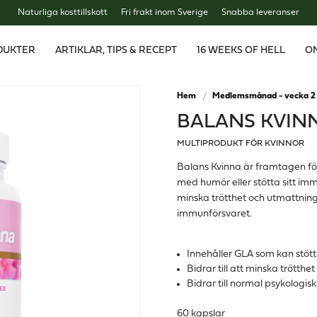
Naturliga kosttillskott
Fri frakt inom Sverige
Snabba leveranser
DUKTER
ARTIKLAR, TIPS & RECEPT
16 WEEKS OF HELL
O
Hem
Medlemsmånad - vecka 2
BALANS KVIN
MULTIPRODUKT FÖR KVINNOR
Balans Kvinna är framtagen för
med humör eller stötta sitt im
minska trötthet och utmattning
immunförsvaret.
Innehåller GLA som kan stöt
Bidrar till att minska trötth
Bidrar till normal psykologisk
60 kapslar