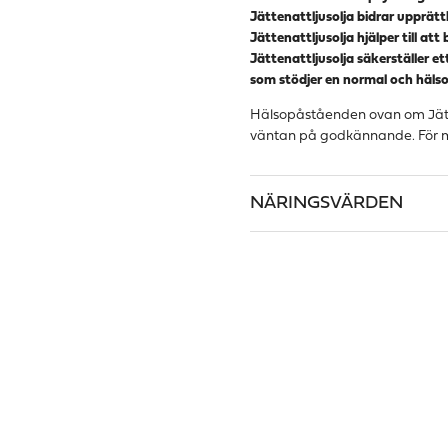
Jättenattljusolja bidrar upprät
Jättenattljusolja hjälper till att 
Jättenattljusolja säkerställer e
som stödjer en normal och häls
Hälsopåståenden ovan om Jätt
väntan på godkännande. För m
NÄRINGSVÄRDEN