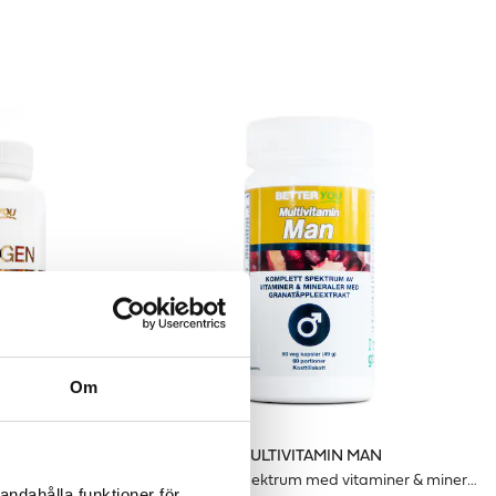
Om
MULTIVITAMIN MAN
r
Heltäckande spektrum med vitaminer & mineraler för män
andahålla funktioner för