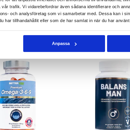
255 kr
279 kr
349 kr
vår trafik. Vi vidarebefordrar även sådana identifierare och anna
nnons- och analysföretag som vi samarbetar med. Dessa kan i sin
GG I VARUKORGEN
LÄGG I VARUKOR
har tillhandahållit eller som de har samlat in när du har använt 
ANDRA KÖPTE
Anpassa