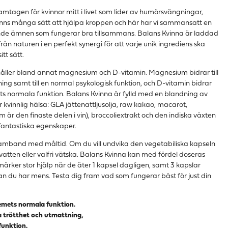
amtagen för kvinnor mitt i livet som lider av humörsvängningar,
inns många sätt att hjälpa kroppen och här har vi sammansatt en
ande ämnen som fungerar bra tillsammans. Balans Kvinna är laddad
n naturen i en perfekt synergi för att varje unik ingrediens ska
tt sätt.
håller bland annat magnesium och D-vitamin. Magnesium bidrar till
ing samt till en normal psykologisk funktion, och D-vitamin bidrar
s normala funktion. Balans Kvinna är fylld med en blandning av
 kvinnlig hälsa: GLA jättenattljusolja, raw kakao, macarot,
m är den finaste delen i vin), broccoliextrakt och den indiska växten
 fantastiska egenskaper.
 samband med måltid. Om du vill undvika den vegetabiliska kapseln
vatten eller valfri vätska. Balans Kvinna kan med fördel doseras
ker stor hjälp när de äter 1 kapsel dagligen, samt 3 kapslar
n du har mens. Testa dig fram vad som fungerar bäst för just din
temets normala funktion.
a trötthet och utmattning,
funktion.