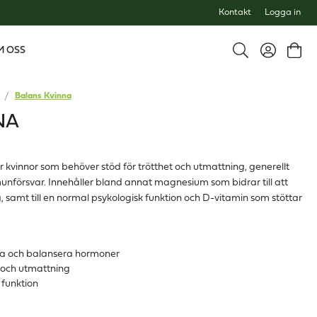
Kontakt
Logga in
M OSS
Balans Kvinna
NA
 kvinnor som behöver stöd för trötthet och utmattning, generellt
munförsvar. Innehåller bland annat magnesium som bidrar till att
, samt till en normal psykologisk funktion och D-vitamin som stöttar
ta och balansera hormoner
et och utmattning
 funktion