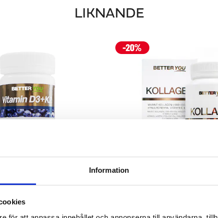
LIKNANDE
Information
VITAMIN D3+K2
KOLLAGEN
cookies
försvar & normal benstomme
Bra för hud & lede
e för att anpassa innehållet och annonserna till användarna, tillh