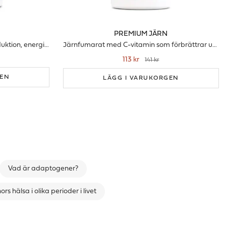
PREMIUM JÄRN
Bidrar till normal testosteronproduktion, energi och lust
Järnfumarat med C-vitamin som förbrättrar upptaget
113 kr
141 kr
GEN
LÄGG I VARUKORGEN
Vad är adaptogener?
ors hälsa i olika perioder i livet