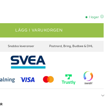
I lager
LÄGG I VARUKORGEN
Snabba leveranser
Postnord, Bring, Budbee & DHL
AR