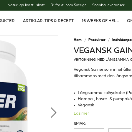
Naturliga kosttillskott
Fri frakt inom Sverige
Snabba leveranser
DUKTER
ARTIKLAR, TIPS & RECEPT
16 WEEKS OF HELL
O
Hem
Produkter
Individanpa
VEGANSK GAI
VIKTÖKNING MED LÅNGSAMMA K
Vegansk Gainer som innehåller 
tillsammans med den långsamma
Långsamma kolhydrater (Pal
Hampa-, havre- & pumpakä
Vegansk
Läs mer
SMAK: