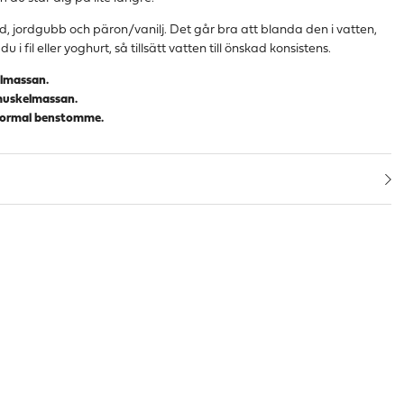
d, jordgubb och päron/vanilj. Det går bra att blanda den i vatten,
u i fil eller yoghurt, så tillsätt vatten till önskad konsistens.
elmassan.
a muskelmassan.
a normal benstomme.