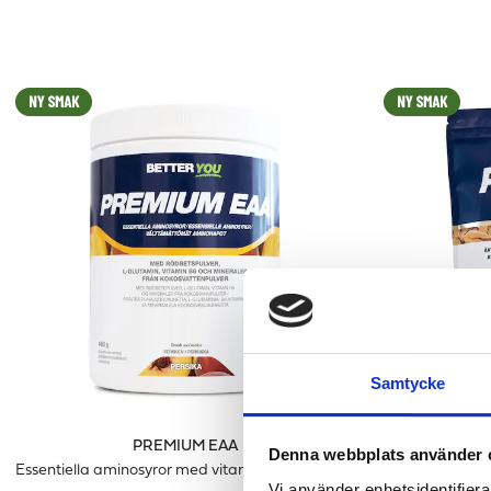
Samtycke
PREMIUM EAA
ÄR
Denna webbplats använder 
Essentiella aminosyror med vitaminer & elektrolyter
Veganskt pro
Vi använder enhetsidentifierar