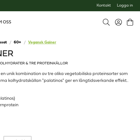
Kontakt
Logga in
M OSS
ssat
60+
Vegansk Gainer
NER
OLHYDRATER & TRE PROTEINKÄLLOR
en unik kombination av tre olika vegetabiliska proteinsorter som
 kolhydratskällan "palatinos" ger en långtidsverkande effekt..
atinos)
rnprotein