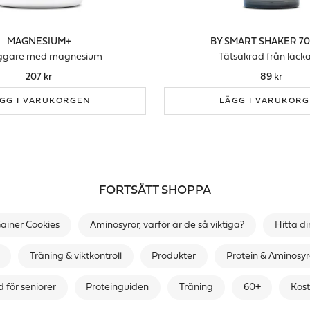
MAGNESIUM+
BY SMART SHAKER 70
piggare med magnesium
Tätsäkrad från läck
207 kr
89 kr
GG I VARUKORGEN
LÄGG I VARUKOR
FORTSÄTT SHOPPA
ainer Cookies
Aminosyror, varför är de så viktiga?
Hitta di
Träning & viktkontroll
Produkter
Protein & Aminosyr
 för seniorer
Proteinguiden
Träning
60+
Kost