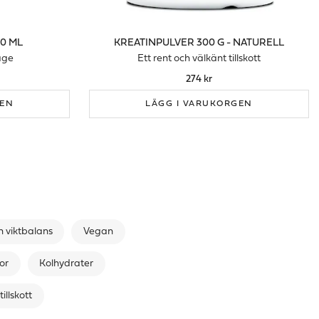
0 ML
KREATINPULVER 300 G - NATURELL
age
Ett rent och välkänt tillskott
274 kr
GEN
LÄGG I VARUKORGEN
n viktbalans
Vegan
or
Kolhydrater
tillskott