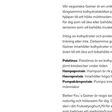
Vår veganska Gainer är en unik
långsamma kolhydratskällan p
hjälper till att hålla mättnad
för dig som vill öka eller behål
senioren som vill behålla musk
Intag av kolhydrater och protei
träning eller inte. Detsamma gäl
Gainer innehåller kolhydrater 
även till att öka och bibehåll
Palatinos
: Palatinos är en kol
jämt blodsocker under tiden.
Hampaprotein
: Hampan är rik 
Havreprotein
: Innehåller höga
Pumpakärnprotein
: Pumpa inne
människor.
Better You´s Gainer är noga sa
naturlig och hälsosam för dig.
den i din frukostyoghurt/fil för
som behöver ett mellanmål som 