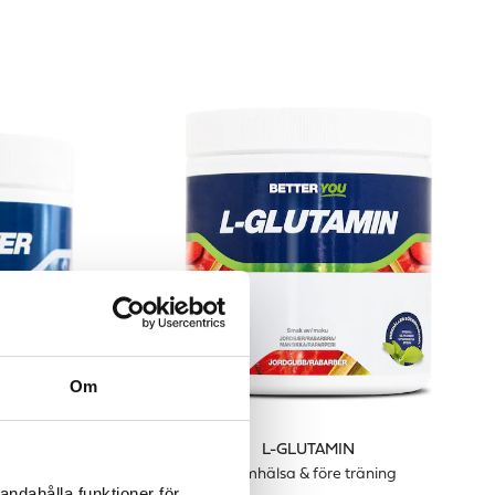
Om
L-GLUTAMIN
eträning
Tarmhälsa & före träning
andahålla funktioner för