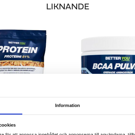
LIKNANDE
Information
T- & HAVREPROTEIN
BCAA PULVER
cookies
tein med fullvärdig aminoprofil
För dig som tränar styrk
e för att anpassa innehållet och annonserna till användarna, tillh