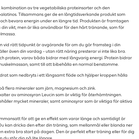
 kombination av tre vegetabiliska proteinsorter och den
alatinos. Tillsammans ger de en långtidsverkande produkt som
en och bevara energin under en längre tid. Produkten är framtagen
la din vikt, men är lika användbar för den hårt tränande, som för
elmassa.
n vid rätt tidpunkt är avgörande för om du gör framsteg i din
ler även din vardag - utan rätt näring presterar vi inte lika bra.
och protein, varav båda bidrar med långvarig energi. Protein bidrar
a muskelmassan, samt till att bibehålla en normal benstomme.
hydrat som nedbryts i ett långsamt flöde och hjälper kroppen hålla
på flera mineraler som järn, magnesium och zink.
 halter av aminosyran Leucin som är viktig för återhämtningen.
håller mycket mineraler, samt aminosyror som är viktiga för aktiva
mmansatt för att ge en effekt som varar länge och samtidigt är
 Du kan dricka den efter din träning, som mellanmål eller blanda ner
 en extra bra start på dagen. Den är perfekt efter träning eller för dig
du står dig på lite längre.