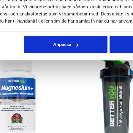
378 kr
311 kr
vår trafik. Vi vidarebefordrar även sådana identifierare och anna
nnons- och analysföretag som vi samarbetar med. Dessa kan i sin
GG I VARUKORGEN
LÄGG I VARUKOR
har tillhandahållit eller som de har samlat in när du har använt 
ANDRA KÖPTE
Anpassa