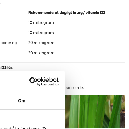
.
Rekommenderat dagligt intag/ vitamin D3
10 mikrogram
10 mikrogram
exponering
20 mikrogram
20 mikrogram
 D3 läs:
 »
rk. Tillverkad av restprodukter från sockerrör.
Om
andahålla funktioner för