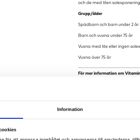
och de med liten solexponering
Grupp/ålder
Spädbarn och barn under 2 år
Barn och vuxna under 75 år
Vuxna med lite eller ingen sol
Vuxna över 75 år
För mer information om Vitamin
Miriam Höglund om D-vitamin
Förpackning:
Miljövänlig BIO-bu
Information
cookies
e för att anpassa innehållet och annonserna till användarna, tillh