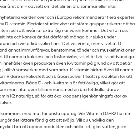
tamin. Därför finns denna produkt för dig som vill säkerställa ditt
var året om – oavsett om det blir en bra sommar eller inte.
 nyheterna världen över och i Europa rekommenderar flera experter
 av D-vitamin. Flertalet studier visar att större grupper riskerar att ha
tern och att nivån är extra låg när våren kommer. Det vi får i oss
lt inte och kanske är det därför så många blir sjuka under
uari och vinterkräksjuka finns. Det vet vi inte, men vi vet at D-
 bland annat immunförsvar, benstomme, tänder och muskelfunktionen
t till normala kalcium- och fosfornivåer, vilket är två livsnödvändiga
innehåller även produkten även K-vitamin på grund av att det är
gi, alltså samverkar med varandra. K-vitamin bidrar även till normal
 Vidare är kokosfett och blåbärspulver tillsatt i produkten för att
taminerna. Både D- och K-vitamin är fettlösliga, vilket gör att
om man intar dem tillsammans med en bra fettkälla, därav
tamin K2 naturligt, så för att öka kroppens igenkänningsfaktor av
pulver.
tillsammans med mat för bästa upptag. Vår Vitamin D3+K2 har en
r gör det lättare för dig att att svälja. Vill du undvika den
ycket bra att öppna produkten och hälla i ett glas vatten, juice