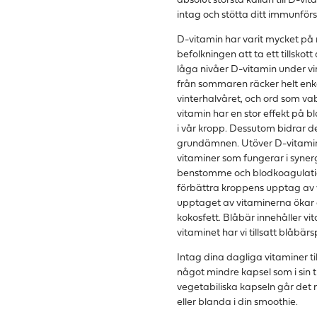
absolut största källan till D-vi
intag och stötta ditt immunförs
D-vitamin har varit mycket på
befolkningen att ta ett tillskott
låga nivåer D-vitamin under vin
från sommaren räcker helt enke
vinterhalvåret, och ord som vabr
vitamin har en stor effekt på
i vår kropp. Dessutom bidrar de
grundämnen. Utöver D-vitamin 
vitaminer som fungerar i syner
benstomme och blodkoagulation.
förbättra kroppens upptag av vi
upptaget av vitaminerna ökar 
kokosfett. Blåbär innehåller vi
vitaminet har vi tillsatt blåbärs
Intag dina dagliga vitaminer 
något mindre kapsel som i sin tu
vegetabiliska kapseln går det m
eller blanda i din smoothie.