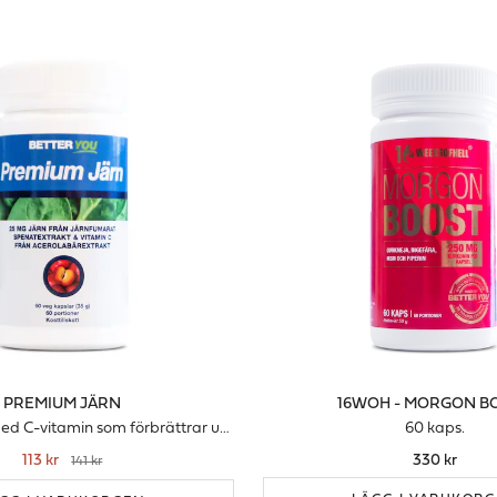
PREMIUM JÄRN
16WOH - MORGON B
Järnfumarat med C-vitamin som förbrättrar upptaget
60 kaps.
113 kr
330 kr
141 kr