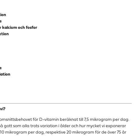
ion
e
 kalcium och fosfor
ktion
e
lation
vi?
msnittsbehovet för D-vitamin beräknat till 7,5 mikrogram per dag.
så gott som alla trots variation i ålder och hur mycket vi exponerar
10 mikrogram per dag, respektive 20 mikrogram för de över 75 år