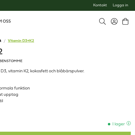
Kontakt
Logga in
M OSS
t
Vitamin D3+K2
2
 BENSTOMME
3, vitamin K2, kokosfett och blåbärspulver.
normala funktion
trat upptag
il
I lager