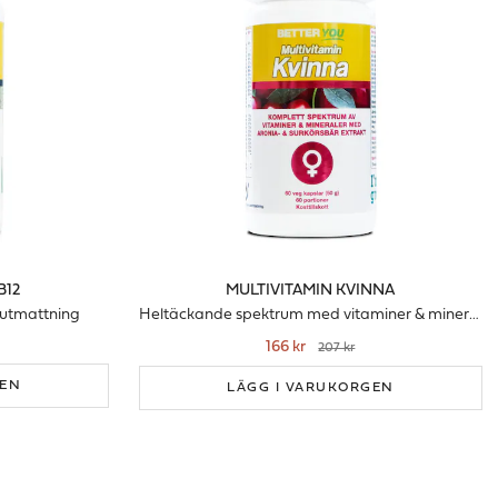
B12
MULTIVITAMIN KVINNA
& utmattning
Heltäckande spektrum med vitaminer & mineraler för kvinnor
166 kr
207 kr
GEN
LÄGG I VARUKORGEN