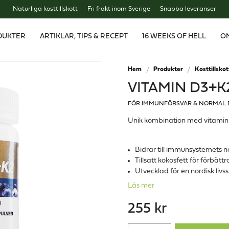
Naturliga kosttillskott
Fri frakt inom Sverige
Snabba leveranser
DUKTER
ARTIKLAR, TIPS & RECEPT
16 WEEKS OF HELL
O
Hem
Produkter
Kosttillskot
VITAMIN D3+K
FÖR IMMUNFÖRSVAR & NORMAL
Unik kombination med vitamin D
Bidrar till immunsystemets 
Tillsatt kokosfett för förbät
Utvecklad för en nordisk livsst
Läs mer
255 kr